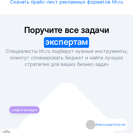
Скачать прайс-лист рекламных форматов hh.ru
Поручите все задачи
экспертам
Специалисты hh.ru подберут нужные инструменты,
помогут спланировать бюджет и найти лучшую
стратегию для ваших
бизнес-задач
+ ещё
4
эксперта
Екатерина Лазаренко
Александр Кулагин
Даниил Макаров
Борис Кашко
Юлия Изоитко