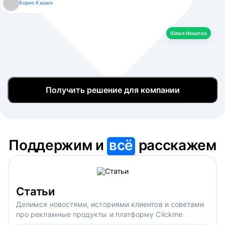
Борис Кашко
Юлия Изоитко
Александр Кулагин
Даниил Макаров
Екатерина Лазаренко
Юлия Изоитко
Получить решение для компании
Поддержим и
всё
расскажем
Статьи
Делимся новостями, историями клиентов и советами
про рекламные продукты и платформу Clickme