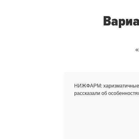
Вариа
«
Интервью
с сотрудникам
НИЖФАРМ: харизматичные 
рассказали об особенностя