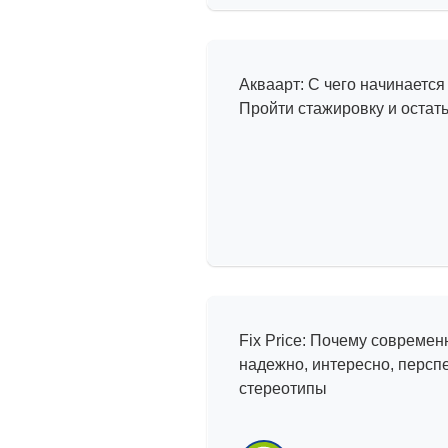
История успех
Акваарт: С чего начинается
Пройти стажировку и остат
Мифы и реаль
Fix Price: Почему совреме
надежно, интересно, перс
стереотипы