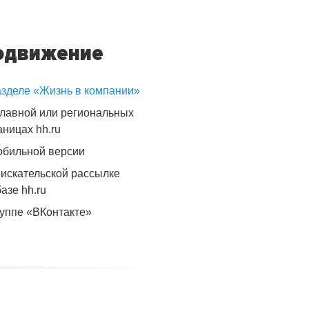
одвижение
азделе «Жизнь в компании»
главной или региональных
аницах hh.ru
обильной версии
оискательской рассылке
базе hh.ru
руппе «ВКонтакте»