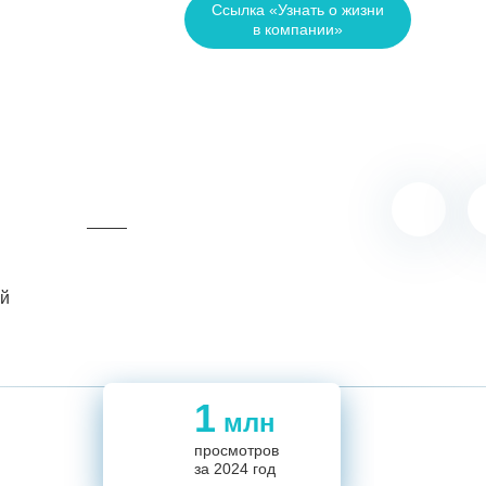
Ссылка «Узнать о жизни
в компании»
ий
1
млн
5,5
1
694
694
просмотров
14
за 2024 год