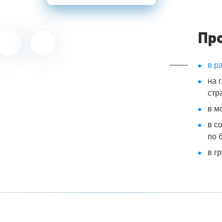
Пр
в р
на 
стр
в м
в с
по 
в г