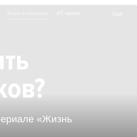
Жизнь в компании
ИТ-проект
Ещё
еты
Отзывы от сотрудников
ить
ков?
териале «Жизнь