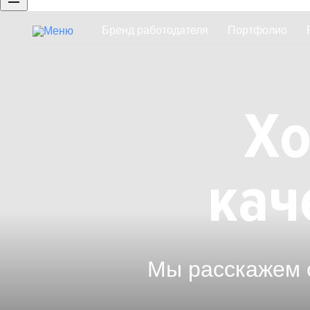
Бренд работодателя
Портфолио
Брендированная страница компан
Хо
кач
Мы расскажем 