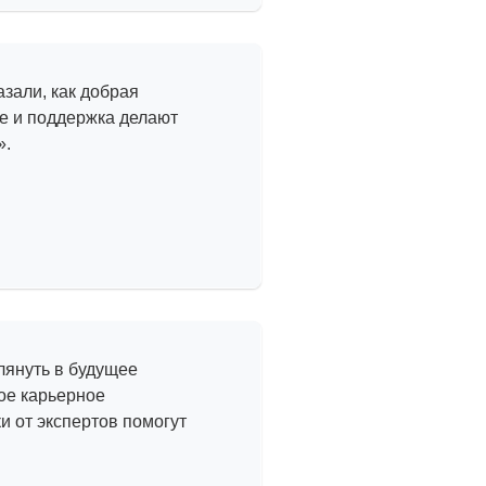
 офису
зали, как добрая
е и поддержка делают
».
 проекты —
сайты
лянуть в будущее
ое карьерное
 от экспертов помогут