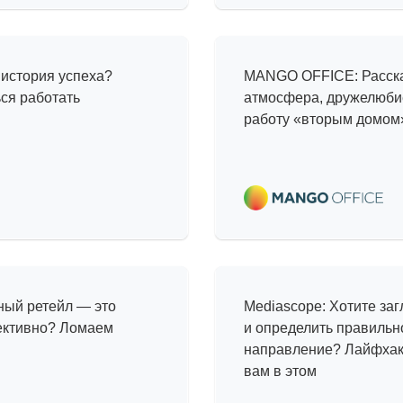
а
Прогулка по
 история успеха?
MANGO OFFICE: Расска
ься работать
атмосфера, дружелюби
работу «вторым домом
Интересные
ность
тренды, ин
нный ретейл — это
Mediascope: Хотите заг
пективно? Ломаем
и определить правильн
направление? Лайфхаки
вам в этом