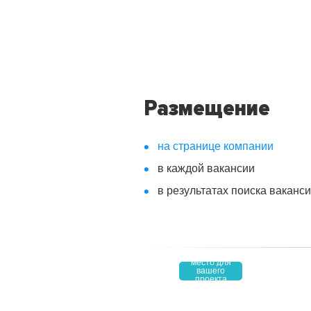
Размещение
на странице компании
в каждой вакансии
в результатах поиска ваканс
место для
вашего
4,9
проекта